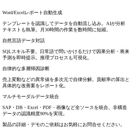
Word/Excelレポート自動生成
テンプレートを認識してデータを自動流し込み。AIが分析
テキストも執筆。月30時間の作業を数時間に短縮。
自然言語データ対話
SQLスキル不要。日常語で問いかけるだけで因果分析・将来
予測を即時提示。推理プロセスも可視化。
自律的な多層帰因診断
売上変動などの異常値を多次元で自律分解。貢献率の算出と
具体的な改善案をレポート化。
マルチモーダルデータ統合
SAP・DB・Excel・PDF・画像など全ソースを統合。非構造
データの認識精度90%を実現。
製品の詳細・デモのご依頼はお気軽にお問合せください。