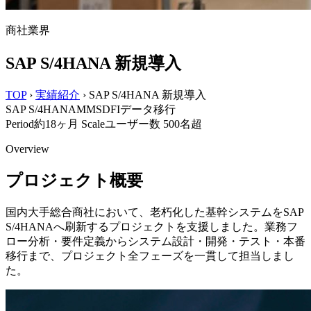
商社業界
SAP S/4HANA 新規導入
TOP
›
実績紹介
›
SAP S/4HANA 新規導入
SAP S/4HANA
MM
SD
FI
データ移行
Period
約18ヶ月
Scale
ユーザー数 500名超
Overview
プロジェクト概要
国内大手総合商社において、老朽化した基幹システムをSAP
S/4HANAへ刷新するプロジェクトを支援しました。業務フ
ロー分析・要件定義からシステム設計・開発・テスト・本番
移行まで、プロジェクト全フェーズを一貫して担当しまし
た。