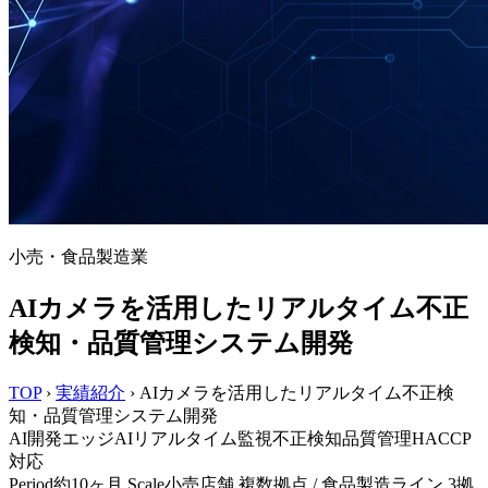
小売・食品製造業
AIカメラを活用したリアルタイム不正
検知・品質管理システム開発
TOP
›
実績紹介
›
AIカメラを活用したリアルタイム不正検
知・品質管理システム開発
AI開発
エッジAI
リアルタイム監視
不正検知
品質管理
HACCP
対応
Period
約10ヶ月
Scale
小売店舗 複数拠点 / 食品製造ライン 3拠